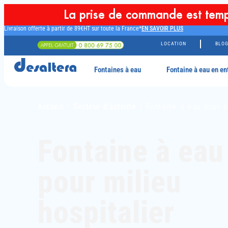
La prise de commande est temp
Livraison offerte à partir de 89€HT sur toute la France*
EN SAVOIR PLUS
LOCATION
BLO
Fontaines à eau
Fontaine à eau en en
Accueil
/
Secteur d’activité
/ Fontaine à eau pour po
Fontaine à eau
pour milieu
hospitalier