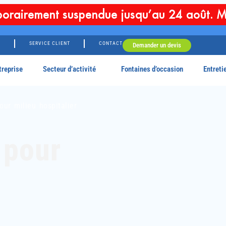
orairement suspendue jusqu’au 24 août. M
G
SERVICE CLIENT
CONTACT
Demander un devis
treprise
Secteur d’activité
Fontaines d’occasion
Entreti
ur milieu hospitalier
 pour