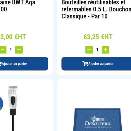
ntaine BWT Aqa
Bouteilles réutilisables et
100
refermables 0.5 L. Boucho
Classique - Par 10
52,00
€
HT
63,25
€
HT
Ajouter au panier
Ajouter au panier