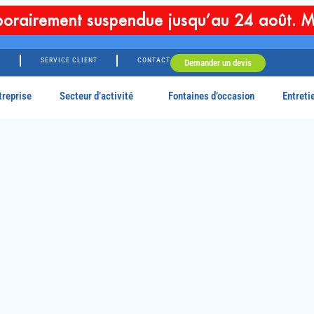
orairement suspendue jusqu’au 24 août. M
G
SERVICE CLIENT
CONTACT
Demander un devis
treprise
Secteur d’activité
Fontaines d’occasion
Entreti