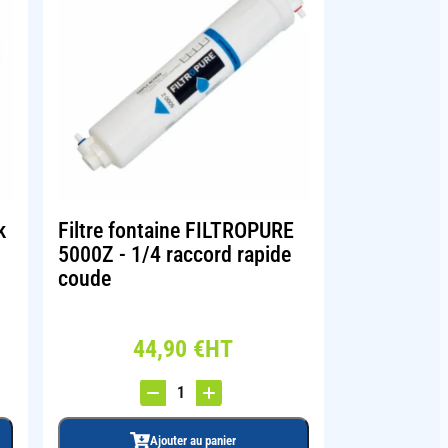
k
Filtre fontaine FILTROPURE
5000Z - 1/4 raccord rapide
coude
44,90
€
HT
Ajouter au panier