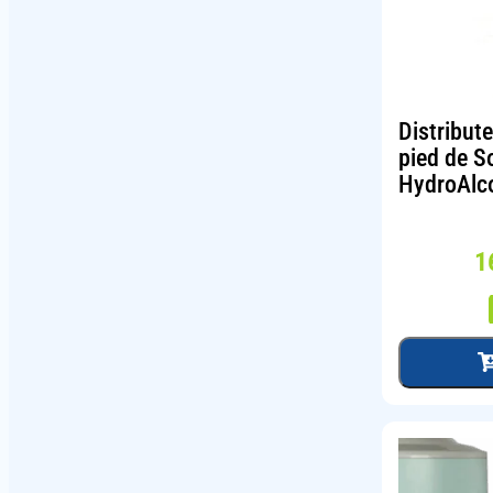
Distribut
pied de S
HydroAlc
1