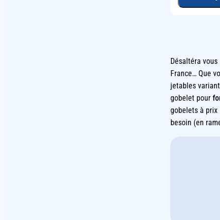
Désaltéra vous 
France… Que vou
jetables varian
gobelet pour
fo
gobelets à prix
besoin (en rame