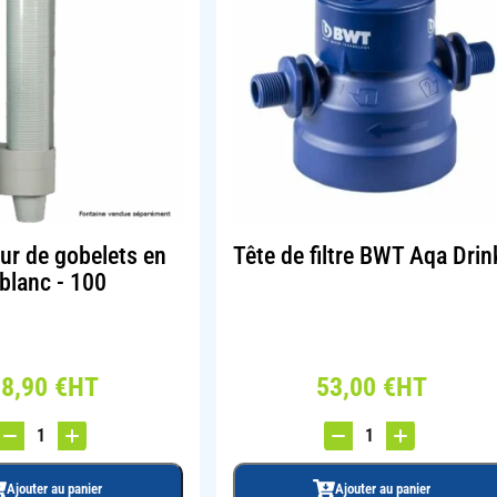
eur de gobelets en
Tête de filtre BWT Aqa Drin
 blanc - 100
38,90
€
HT
53,00
€
HT
Ajouter au panier
Ajouter au panier