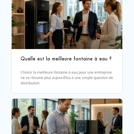
modèles
votre
d’occasion
usage.
dans
un
même
bâtiment,
afin
d’optimiser
à la
Quelle est la meilleure fontaine à eau ?
fois
le
Choisir la meilleure fontaine à eau pour une entreprise
budget
ne se résume plus aujourd’hui à une simple question de
et
distribution
la
performance
globale
de
l’installation.