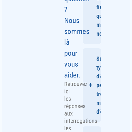
fiable
?
qu’un
Nous
modèle
sommes
neuf ?
là
pour
Oui,
Sur quels
nos
vous
fontaines
types
d’occasion
aider.
d’eaux
sont
Retrouvez
peut-on
entièrement
ici
révisées
trouver des
les
et
modèles
reconditionnées
réponses
d’occasion ?
dans
aux
nos
interrogations
ateliers.
les
Les
Nous