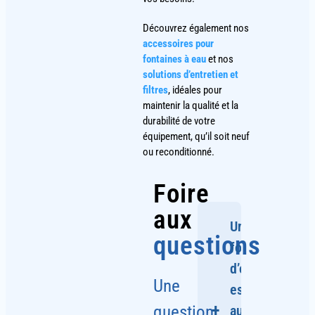
Découvrez également nos
accessoires pour
fontaines à eau
et nos
solutions d’entretien et
filtres
, idéales pour
maintenir la qualité et la
durabilité de votre
équipement, qu’il soit neuf
ou reconditionné.
Foire
aux
Une
questions
fontaine
d’occasion
Une
est-elle
question
aussi