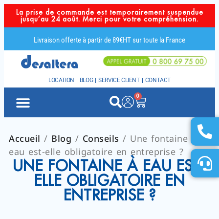
La prise de commande est temporairement suspendue
jusqu’au 24 août. Merci pour votre compréhension.
Livraison offerte à partir de 89€HT sur toute la France
LOCATION
BLOG
SERVICE CLIENT
CONTACT
0
Accueil
/
Blog
/
Conseils
/ Une fontaine à
eau est-elle obligatoire en entreprise ?
UNE FONTAINE À EAU EST-
ELLE OBLIGATOIRE EN
ENTREPRISE ?