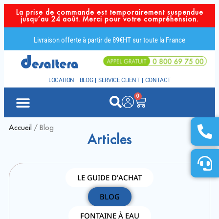
La prise de commande est temporairement suspendue
jusqu’au 24 août. Merci pour votre compréhension.
Livraison offerte à partir de 89€HT sur toute la France
LOCATION
BLOG
SERVICE CLIENT
CONTACT
0
Accueil
/ Blog
Articles
LE GUIDE D'ACHAT
BLOG
FONTAINE À EAU