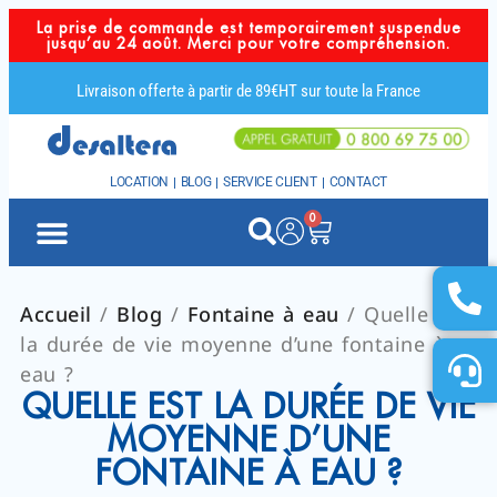
La prise de commande est temporairement suspendue
jusqu’au 24 août. Merci pour votre compréhension.
Livraison offerte à partir de 89€HT sur toute la France
LOCATION
BLOG
SERVICE CLIENT
CONTACT
0
Accueil
/
Blog
/
Fontaine à eau
/ Quelle est
la durée de vie moyenne d’une fontaine à
eau ?
QUELLE EST LA DURÉE DE VIE
MOYENNE D’UNE
FONTAINE À EAU ?