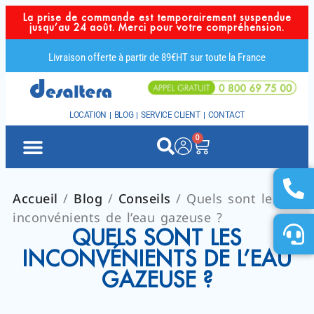
La prise de commande est temporairement suspendue
jusqu’au 24 août. Merci pour votre compréhension.
Livraison offerte à partir de 89€HT sur toute la France
LOCATION
BLOG
SERVICE CLIENT
CONTACT
0
Accueil
/
Blog
/
Conseils
/ Quels sont les
inconvénients de l’eau gazeuse ?
QUELS SONT LES
INCONVÉNIENTS DE L’EAU
GAZEUSE ?