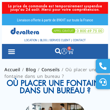
La prise de commande est temporairement suspendue
jusqu’au 24 août. Merci pour votre compréhension.
Livraison offerte à partir de 89€HT sur toute la France
LOCATION
BLOG
SERVICE CLIENT
CONTACT
0
Accueil
/
Blog
/
Conseils
/ Où placer une
fontaine dans un bureau ?
OÙ PLACER UNE FONTAINE
DANS UN BUREAU ?