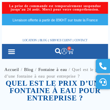
La prise de commande est temporairement suspendue
jusqu’au 24 août. Merci pour votre compréhension.
Livraison offerte à partir de 89€HT sur toute la France
LOCATION
BLOG
SERVICE CLIENT
CONTACT
0
FONTAINES À EAU
FONTAINE À EAU EN ENTREPRISE
SECTEUR D’ACTIVITÉ
FONTAINES D’OCCASION
Accueil
/
Blog
/
Fontaine à eau
/ Quel est le
prix d’une fontaine à eau pour entreprise ?
QUEL EST LE PRIX D’UNE
FONTAINE À EAU POUR
ENTREPRISE ?