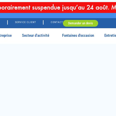
orairement suspendue jusqu’au 24 août. M
G
SERVICE CLIENT
CONTACT
Demander un devis
treprise
Secteur d’activité
Fontaines d’occasion
Entreti
e