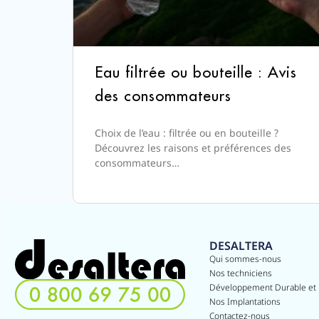
Eau filtrée ou bouteille : Avis
des consommateurs
Choix de l’eau : filtrée ou en bouteille ?
Découvrez les raisons et préférences des
consommateurs…
DESALTERA
Qui sommes-nous
Nos techniciens
Développement Durable et
Nos Implantations
Contactez-nous