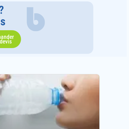
?
us
ander
devis