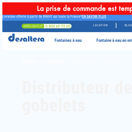
La prise de commande est temp
Livraison offerte à partir de 89€HT sur toute la France*
EN SAVOIR PLUS
LOCATION
BLO
Fontaines à eau
Fontaine à eau en en
Accueil
/
Accessoires
/ Distributeur de gobelets
Distributeur d
gobelets